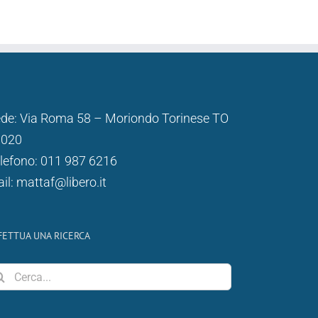
de: Via Roma 58 – Moriondo Torinese TO
0020
lefono: 011 987 6216
il: mattaf@libero.it
FETTUA UNA RICERCA
rca
r: