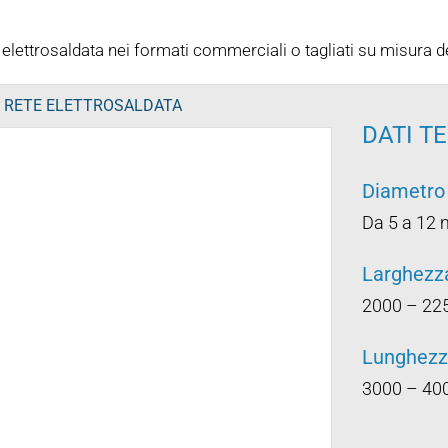
elettrosaldata nei formati commerciali o tagliati su misura de
RETE ELETTROSALDATA
DATI T
Diametro
Da 5 a 12
Larghezz
2000 – 2
Lunghez
3000 – 4