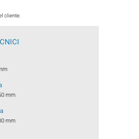
l cliente.
ECNICI
 mm
a
250 mm
za
000 mm