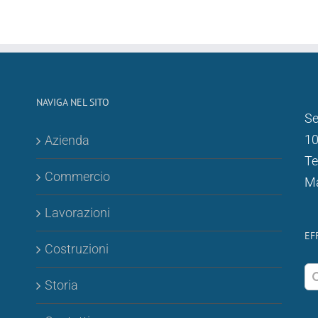
NAVIGA NEL SITO
Se
1
Azienda
Te
Commercio
Ma
Lavorazioni
EF
Costruzioni
Ce
Storia
pe