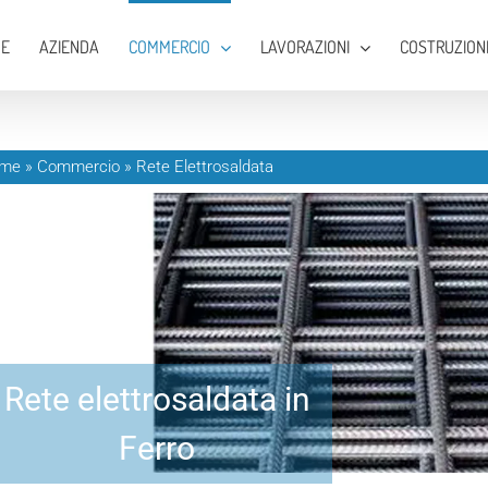
E
AZIENDA
COMMERCIO
LAVORAZIONI
COSTRUZION
me
»
Commercio
»
Rete Elettrosaldata
Rete elettrosaldata in
Ferro