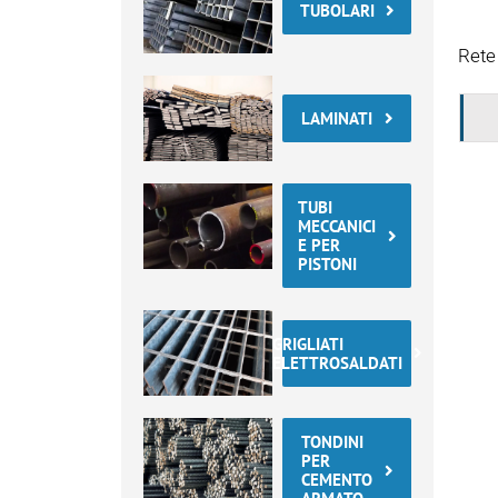
TUBOLARI
Rete 
LAMINATI
TUBI
MECCANICI
E PER
PISTONI
GRIGLIATI
ELETTROSALDATI
TONDINI
PER
CEMENTO