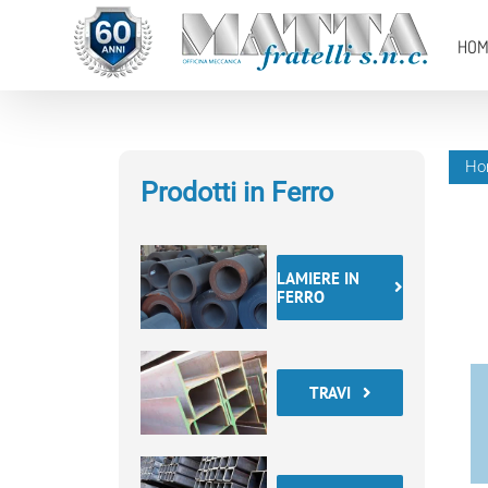
Salta
al
HOM
contenuto
Ho
Prodotti in Ferro
LAMIERE IN
FERRO
TRAVI